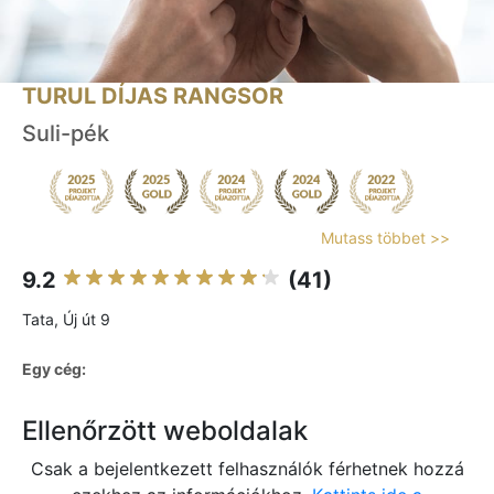
TURUL DÍJAS RANGSOR
Suli-pék
Mutass többet >>
9.2
(41)
Tata, Új út 9
Egy cég:
Ellenőrzött weboldalak
Csak a bejelentkezett felhasználók férhetnek hozzá