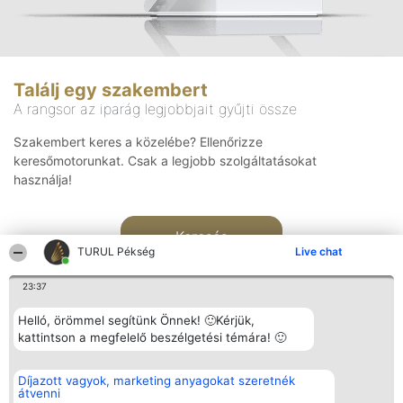
Találj egy szakembert
A rangsor az iparág legjobbjait gyűjti össze
Szakembert keres a közelébe? Ellenőrizze
keresőmotorunkat. Csak a legjobb szolgáltatásokat
használja!
Keresés
TURUL Pékség
Live chat
23:37
Helló, örömmel segítünk Önnek! 🙂Kérjük,
kattintson a megfelelő beszélgetési témára! 🙂
Rangsorszervező
Népszavazás
Elérhetőség
Díjazott vagyok, marketing anyagokat szeretnék
SC Beautiful Company S.R.L.
Nyertesek
Elérhetőség
átvenni
Bulevardul Aleea Timișul De
Az összes