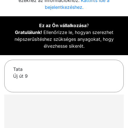
ezekhez az információkhoz.
Kattints ide a
bejelentkezéshez.
Ez az Ön vállalkozása
?
Gratulálunk!
Ellenőrizze le, hogyan szerezhet
népszerűsítéshez szükséges anyagokat, hogy
élvezhesse sikerét.
Tata
Új út 9