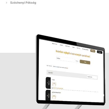
Széchenyi Pékség