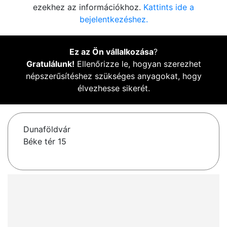
ezekhez az információkhoz.
Kattints ide a
bejelentkezéshez.
Ez az Ön vállalkozása
?
Gratulálunk!
Ellenőrizze le, hogyan szerezhet
népszerűsítéshez szükséges anyagokat, hogy
élvezhesse sikerét.
Dunaföldvár
Béke tér 15