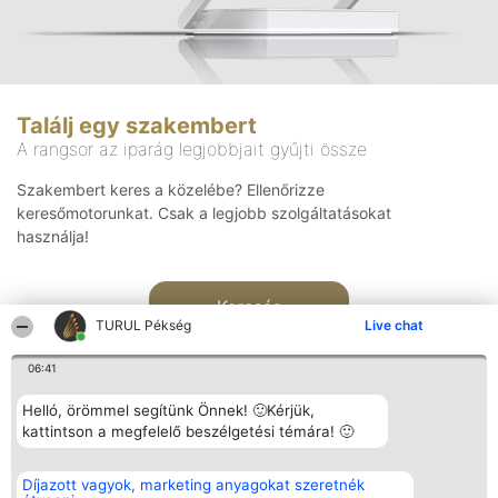
Találj egy szakembert
A rangsor az iparág legjobbjait gyűjti össze
Szakembert keres a közelébe? Ellenőrizze
keresőmotorunkat. Csak a legjobb szolgáltatásokat
használja!
Keresés
TURUL Pékség
Live chat
06:41
Helló, örömmel segítünk Önnek! 🙂Kérjük,
kattintson a megfelelő beszélgetési témára! 🙂
Rangsorszervező
Népszavazás
Elérhetőség
Díjazott vagyok, marketing anyagokat szeretnék
SC Beautiful Company S.R.L.
Nyertesek
Elérhetőség