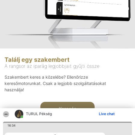
Találj egy szakembert
A rangsor az iparág legjobbjait gyűjti össze
Szakembert keres a közelébe? Ellenőrizze
keresőmotorunkat. Csak a legjobb szolgáltatásokat
használja!
Keresés
TURUL Pékség
Live chat
16:34