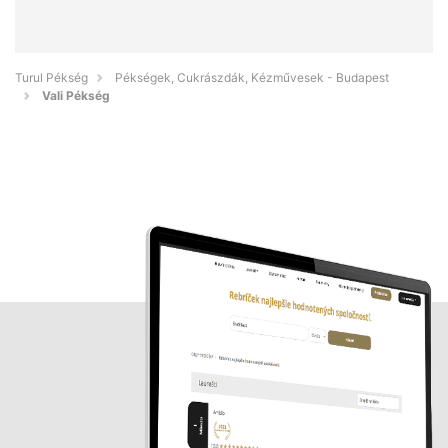
Turul Pékség
Pékségek, Cukrászdák, Kézművesek - Budapest
Vali Pékség