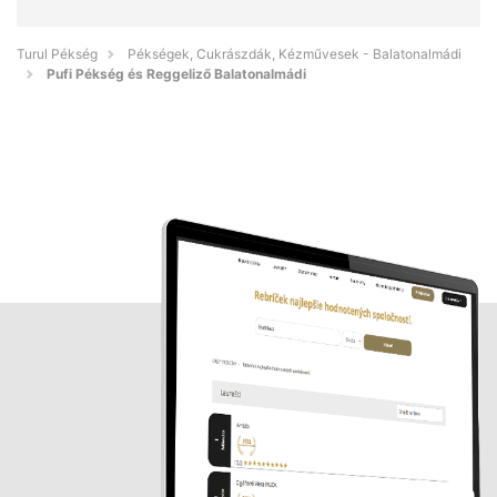
Turul Pékség
Pékségek, Cukrászdák, Kézművesek - Balatonalmádi
Pufi Pékség és Reggeliző Balatonalmádi