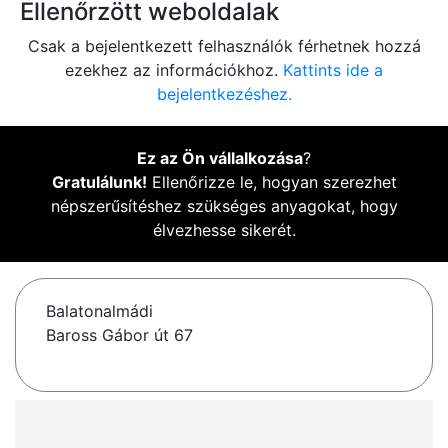
Ellenőrzött weboldalak
Csak a bejelentkezett felhasználók férhetnek hozzá
ezekhez az információkhoz.
Kattints ide a
bejelentkezéshez.
Ez az Ön vállalkozása
?
Gratulálunk!
Ellenőrizze le, hogyan szerezhet
népszerűsítéshez szükséges anyagokat, hogy
élvezhesse sikerét.
Balatonalmádi
Baross Gábor út 67