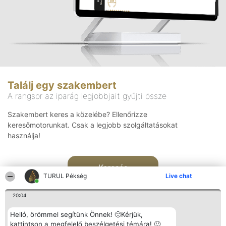
Találj egy szakembert
A rangsor az iparág legjobbjait gyűjti össze
Szakembert keres a közelébe? Ellenőrizze
keresőmotorunkat. Csak a legjobb szolgáltatásokat
használja!
Keresés
TURUL Pékség
Live chat
20:04
Helló, örömmel segítünk Önnek! 🙂Kérjük,
kattintson a megfelelő beszélgetési témára! 🙂