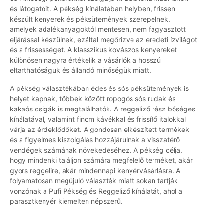
és látogatóit. A pékség kínálatában helyben, frissen
készült kenyerek és péksütemények szerepelnek,
amelyek adalékanyagoktól mentesen, nem fagyasztott
eljárással készülnek, ezáltal megőrizve az eredeti ízvilágot
és a frissességet. A klasszikus kovászos kenyereket
különösen nagyra értékelik a vásárlók a hosszú
eltarthatóságuk és állandó minőségük miatt.
A pékség választékában édes és sós péksütemények is
helyet kapnak, többek között ropogós sós rudak és
kakaós csigák is megtalálhatók. A reggeliző rész bőséges
kínálatával, valamint finom kávékkal és frissítő italokkal
várja az érdeklődőket. A gondosan elkészített termékek
és a figyelmes kiszolgálás hozzájárulnak a visszatérő
vendégek számának növekedéséhez. A pékség célja,
hogy mindenki találjon számára megfelelő terméket, akár
gyors reggelire, akár mindennapi kenyérvásárlásra. A
folyamatosan megújuló választék miatt sokan tartják
vonzónak a Pufi Pékség és Reggeliző kínálatát, ahol a
parasztkenyér kiemelten népszerű.