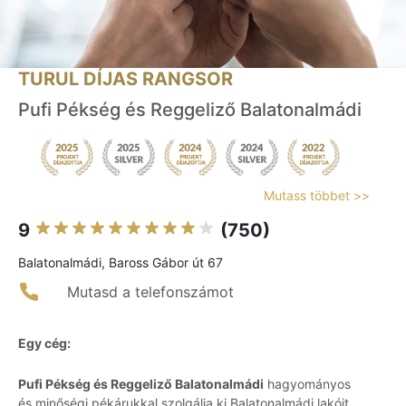
TURUL DÍJAS RANGSOR
Pufi Pékség és Reggeliző Balatonalmádi
Mutass többet >>
9
(750)
Balatonalmádi, Baross Gábor út 67
Mutasd a telefonszámot
Egy cég:
Pufi Pékség és Reggeliző Balatonalmádi
hagyományos
és minőségi pékárukkal szolgálja ki Balatonalmádi lakóit