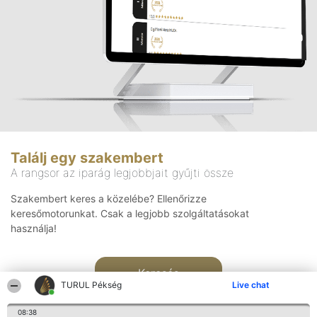
Találj egy szakembert
A rangsor az iparág legjobbjait gyűjti össze
Szakembert keres a közelébe? Ellenőrizze
keresőmotorunkat. Csak a legjobb szolgáltatásokat
használja!
Keresés
TURUL Pékség
Live chat
08:38