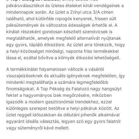
pékáruválasztékot és ízletes ételeket kínál vendégeinek a
mindennapok során. Az üzlet a Zrínyi utca 3/A címen
található, ahol különféle ropogós kenyerek, frissen sült
péksütemények és változatos édességek érhetők el. A
kínálat részeként gondosan készített szendvicsek is
megtalálhatók, amelyek megfelelő alternatívát nyújtanak
egy gyors, tápláló étkezésre. Az üzlet arra törekszik, hogy
a helyi közösséget minőségi, naponta friss termékekkel
lássa el, ezáltal bővítve a környék étkezési lehetőségeit.
A termékkínálat folyamatosan változik a vásárlói
visszajelzéseknek és aktuális igényeknek megfelelően, így
mindenki megtalálhatja a számára legmegfelelőbb
finomságokat. A Top Pékség és Falatozó nagy hangsúlyt
fektet a hagyományos ízek megőrzésére, miközben
igazodik a modern gasztronómiai trendekhez, ezzel
különleges szerepet betöltve a helyi pékáruk között. Az
üzlet reggeli időszakban és délutáni pihenők alkalmával
egyaránt ideális választás, legyen szó egy gyors falatról
vagy süteményről kávé mellett.