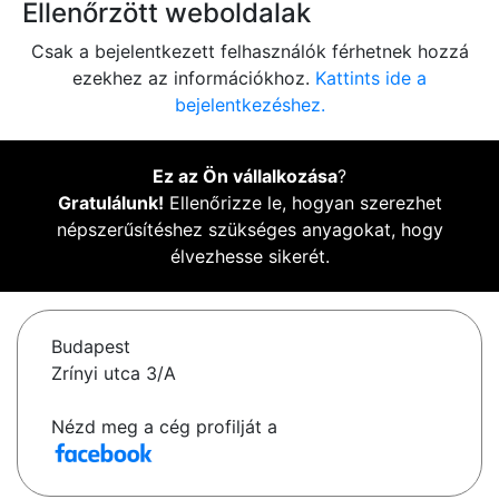
Ellenőrzött weboldalak
Csak a bejelentkezett felhasználók férhetnek hozzá
ezekhez az információkhoz.
Kattints ide a
bejelentkezéshez.
Ez az Ön vállalkozása
?
Gratulálunk!
Ellenőrizze le, hogyan szerezhet
népszerűsítéshez szükséges anyagokat, hogy
élvezhesse sikerét.
Budapest
Zrínyi utca 3/A
Nézd meg a cég profilját a