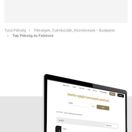
Turul Pékség
Pékségek, Cukrászdák, Kézművesek - Budapest
Top Pékség és Falatozó