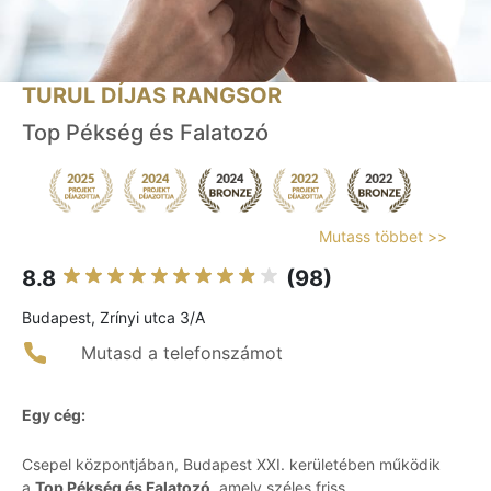
TURUL DÍJAS RANGSOR
Top Pékség és Falatozó
Mutass többet >>
8.8
(98)
Budapest, Zrínyi utca 3/A
Mutasd a telefonszámot
Egy cég:
Csepel központjában, Budapest XXI. kerületében működik
a
Top Pékség és Falatozó
, amely széles friss