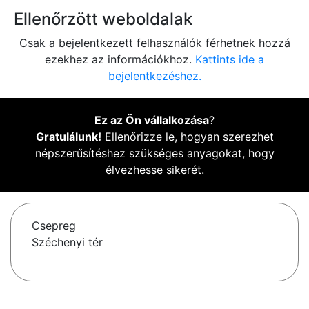
Ellenőrzött weboldalak
Csak a bejelentkezett felhasználók férhetnek hozzá
ezekhez az információkhoz.
Kattints ide a
bejelentkezéshez.
Ez az Ön vállalkozása
?
Gratulálunk!
Ellenőrizze le, hogyan szerezhet
népszerűsítéshez szükséges anyagokat, hogy
élvezhesse sikerét.
Csepreg
Széchenyi tér