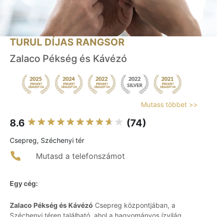
TURUL DÍJAS RANGSOR
Zalaco Pékség és Kávézó
Mutass többet >>
8.6
(74)
Csepreg, Széchenyi tér
Mutasd a telefonszámot
Egy cég:
Zalaco Pékség és Kávézó
Csepreg központjában, a
Széchenyi téren található, ahol a hagyományos ízvilág