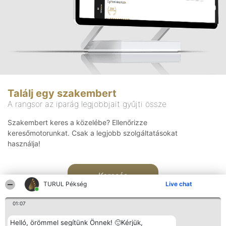
Találj egy szakembert
A rangsor az iparág legjobbjait gyűjti össze
Szakembert keres a közelébe? Ellenőrizze
keresőmotorunkat. Csak a legjobb szolgáltatásokat
használja!
Keresés
TURUL Pékség
Live chat
01:07
Helló, örömmel segítünk Önnek! 🙂Kérjük,