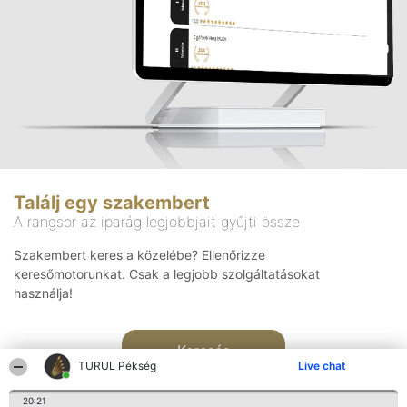
Találj egy szakembert
A rangsor az iparág legjobbjait gyűjti össze
Szakembert keres a közelébe? Ellenőrizze
keresőmotorunkat. Csak a legjobb szolgáltatásokat
használja!
Keresés
TURUL Pékség
Live chat
20:21