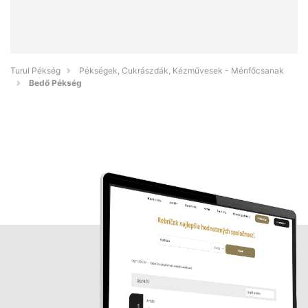
Turul Pékség
Pékségek, Cukrászdák, Kézművesek - Ménfőcsanak
Bedő Pékség