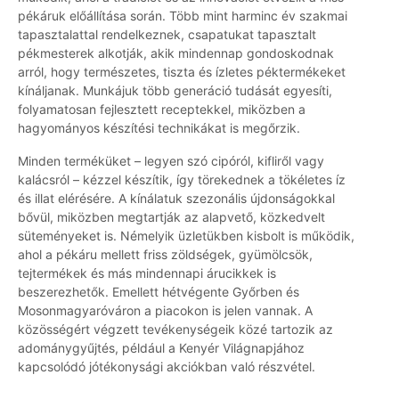
pékáruk előállítása során. Több mint harminc év szakmai
tapasztalattal rendelkeznek, csapatukat tapasztalt
pékmesterek alkotják, akik mindennap gondoskodnak
arról, hogy természetes, tiszta és ízletes péktermékeket
kínáljanak. Munkájuk több generáció tudását egyesíti,
folyamatosan fejlesztett receptekkel, miközben a
hagyományos készítési technikákat is megőrzik.
Minden terméküket – legyen szó cipóról, kifliről vagy
kalácsról – kézzel készítik, így törekednek a tökéletes íz
és illat elérésére. A kínálatuk szezonális újdonságokkal
bővül, miközben megtartják az alapvető, közkedvelt
süteményeket is. Némelyik üzletükben kisbolt is működik,
ahol a pékáru mellett friss zöldségek, gyümölcsök,
tejtermékek és más mindennapi árucikkek is
beszerezhetők. Emellett hétvégente Győrben és
Mosonmagyaróváron a piacokon is jelen vannak. A
közösségért végzett tevékenységeik közé tartozik az
adománygyűjtés, például a Kenyér Világnapjához
kapcsolódó jótékonysági akciókban való részvétel.