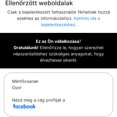
Ellenőrzött weboldalak
Csak a bejelentkezett felhasználók férhetnek hozzá
ezekhez az információkhoz.
Kattints ide a
bejelentkezéshez.
Ez az Ön vállalkozása
?
Gratulálunk!
Ellenőrizze le, hogyan szerezhet
népszerűsítéshez szükséges anyagokat, hogy
élvezhesse sikerét.
Ménfőcsanak
Gyor
Nézd meg a cég profilját a