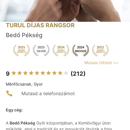
TURUL DÍJAS RANGSOR
Bedő Pékség
Mutass többet >>
9
(212)
Ménfőcsanak, Gyor
Mutasd a telefonszámot
Egy cég:
A
Bedő Pékség
Győr központjában, a Komlóvölgyi úton
működik, ahol a tradíciót és az innovációt ötvözik a friss