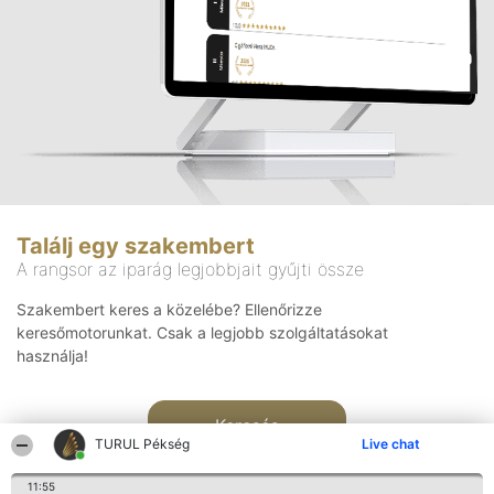
Találj egy szakembert
A rangsor az iparág legjobbjait gyűjti össze
Szakembert keres a közelébe? Ellenőrizze
keresőmotorunkat. Csak a legjobb szolgáltatásokat
használja!
Keresés
TURUL Pékség
Live chat
11:55