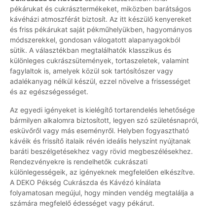
pékárukat és cukrásztermékeket, miközben barátságos
kávéházi atmoszférát biztosít. Az itt készülő kenyereket
és friss pékárukat saját pékműhelyükben, hagyományos
módszerekkel, gondosan válogatott alapanyagokból
sütik. A választékban megtalálhatók klasszikus és
különleges cukrászsütemények, tortaszeletek, valamint
fagylaltok is, amelyek közül sok tartósítószer vagy
adalékanyag nélkül készül, ezzel növelve a frissességet
és az egészségességet.
Az egyedi igényeket is kielégítő tortarendelés lehetősége
bármilyen alkalomra biztosított, legyen szó születésnapról,
esküvőről vagy más eseményről. Helyben fogyasztható
kávéik és frissítő italaik révén ideális helyszínt nyújtanak
baráti beszélgetésekhez vagy rövid megbeszélésekhez.
Rendezvényekre is rendelhetők cukrászati
különlegességeik, az igényeknek megfelelően elkészítve.
A DEKO Pékség Cukrászda és Kávézó kínálata
folyamatosan megújul, hogy minden vendég megtalálja a
számára megfelelő édességet vagy pékárut.