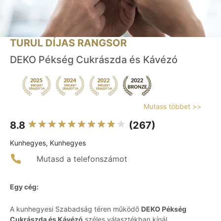
TURUL DÍJAS RANGSOR
DEKO Pékség Cukrászda és Kávézó
Mutass többet >>
8.8
(267)
Kunhegyes, Kunhegyes
Mutasd a telefonszámot
Egy cég:
A kunhegyesi Szabadság téren működő
DEKO Pékség
Cukrászda és Kávézó
széles választékban kínál