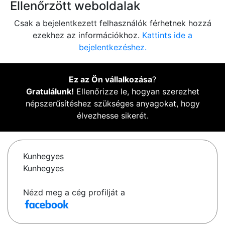
Ellenőrzött weboldalak
Csak a bejelentkezett felhasználók férhetnek hozzá
ezekhez az információkhoz.
Kattints ide a
bejelentkezéshez.
Ez az Ön vállalkozása
?
Gratulálunk!
Ellenőrizze le, hogyan szerezhet
népszerűsítéshez szükséges anyagokat, hogy
élvezhesse sikerét.
Kunhegyes
Kunhegyes
Nézd meg a cég profilját a