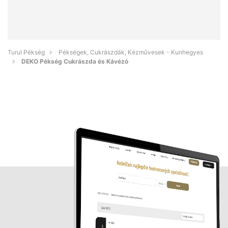
Turul Pékség
Pékségek, Cukrászdák, Kézművesek - Kunhegyes
DEKO Pékség Cukrászda és Kávézó