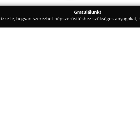
Gratulálunk!
rizze le, hogyan szerezhet népszerűsítéshez szükséges anyagokat, h
 - Kiskunfélegyháza
Félegyházi Családi Pékség
Egy cég:
Félegyházi Pékség
egy teljes m
amely a frissesség és minőségi 
vállalat célja, hogy vásárlóin
biztosítson, ügyelve arra, hogy
Mutass többet >>
A pékség Kiskunfélegyházáról 
mintabolttal rendelkezik, mel
kenyereket és péksüteményeket.
termékeket, köztük különféle ki