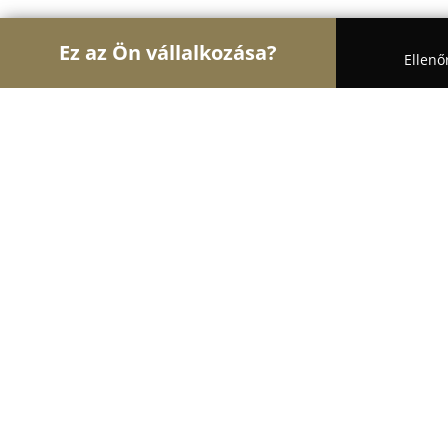
Ez az Ön vállalkozása?
Ellenő
Turul Pékség
Pékségek, Cukrászdák, Kézművesek
Félegyházi Családi Pékség
8.1
(364)
Kiskunfélegyháza, Kiskunfélegyháza
Mutasd a telefonszámot