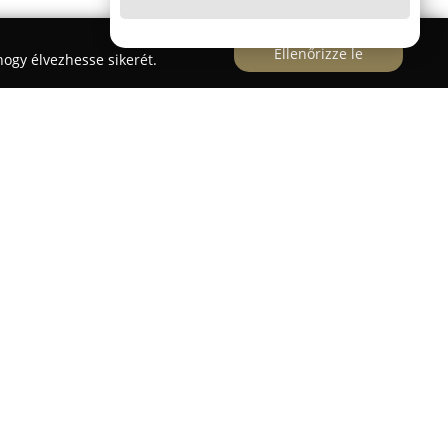
Ellenőrizze le
ogy élvezhesse sikerét.
értékben magyar tulajdonban lévő családi cég,
pékáruk iránti elkötelezettségéről ismert. A
ak mindennap magas színvonalú termékeket
 ügyfelei elégedettsége maximális legyen.
indult, azonban mára már országszerte több
yekben széles választékban kínálnak hagyományos
 A kínálat magában foglal helyben frissen sütött
fliket, zsemléket, pogácsákat és édes