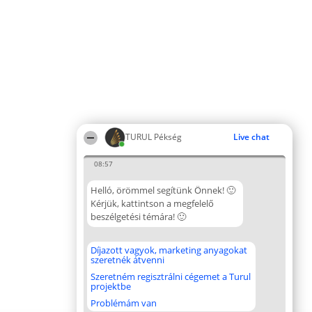
TURUL Pékség
Live chat
08:57
Helló, örömmel segítünk Önnek! 🙂
Kérjük, kattintson a megfelelő
beszélgetési témára! 🙂
Díjazott vagyok, marketing anyagokat
szeretnék átvenni
Szeretném regisztrálni cégemet a Turul
projektbe
Problémám van