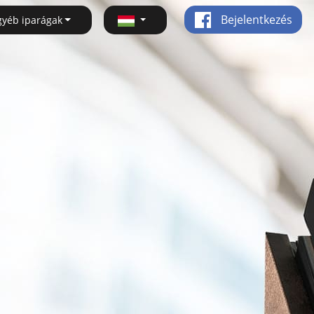
Bejelentkezés
gyéb iparágak