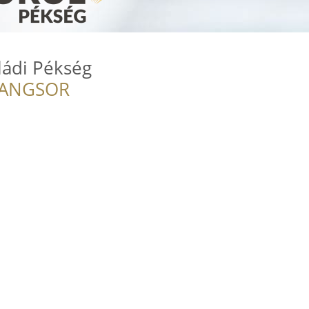
ládi Pékség
RANGSOR