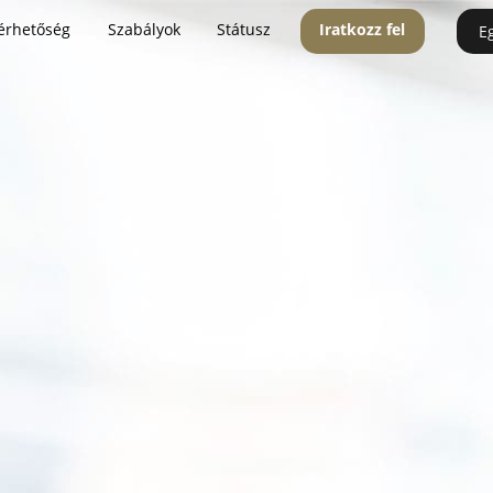
érhetőség
Szabályok
Státusz
Iratkozz fel
E