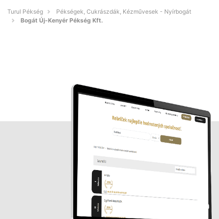
Turul Pékség
Pékségek, Cukrászdák, Kézművesek - Nyírbogát
Bogát Új-Kenyér Pékség Kft.