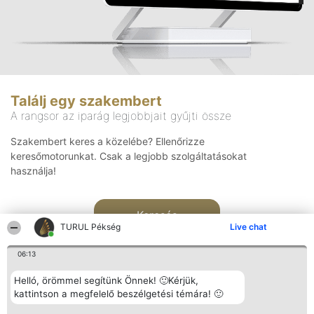
Találj egy szakembert
A rangsor az iparág legjobbjait gyűjti össze
Szakembert keres a közelébe? Ellenőrizze
keresőmotorunkat. Csak a legjobb szolgáltatásokat
használja!
Keresés
TURUL Pékség
Live chat
06:13
Helló, örömmel segítünk Önnek! 🙂Kérjük,
kattintson a megfelelő beszélgetési témára! 🙂