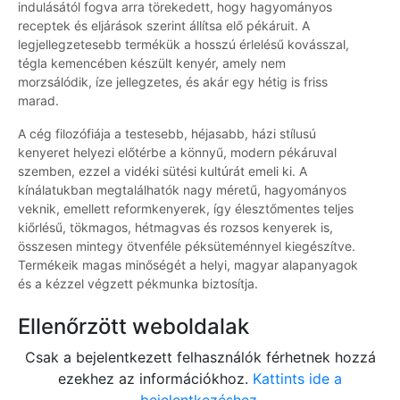
indulásától fogva arra törekedett, hogy hagyományos
receptek és eljárások szerint állítsa elő pékáruit. A
legjellegzetesebb termékük a hosszú érlelésű kovásszal,
tégla kemencében készült kenyér, amely nem
morzsálódik, íze jellegzetes, és akár egy hétig is friss
marad.
A cég filozófiája a testesebb, héjasabb, házi stílusú
kenyeret helyezi előtérbe a könnyű, modern pékáruval
szemben, ezzel a vidéki sütési kultúrát emeli ki. A
kínálatukban megtalálhatók nagy méretű, hagyományos
veknik, emellett reformkenyerek, így élesztőmentes teljes
kiőrlésű, tökmagos, hétmagvas és rozsos kenyerek is,
összesen mintegy ötvenféle péksüteménnyel kiegészítve.
Termékeik magas minőségét a helyi, magyar alapanyagok
és a kézzel végzett pékmunka biztosítja.
Ellenőrzött weboldalak
Csak a bejelentkezett felhasználók férhetnek hozzá
ezekhez az információkhoz.
Kattints ide a