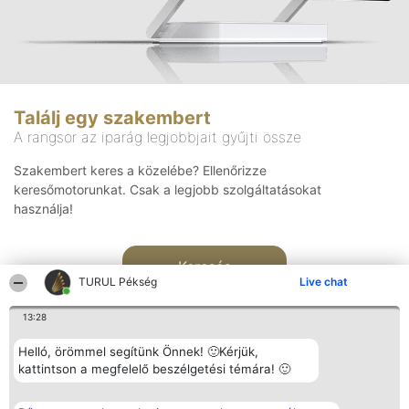
Találj egy szakembert
A rangsor az iparág legjobbjait gyűjti össze
Szakembert keres a közelébe? Ellenőrizze
keresőmotorunkat. Csak a legjobb szolgáltatásokat
használja!
Keresés
TURUL Pékség
Live chat
13:28
Helló, örömmel segítünk Önnek! 🙂Kérjük,
kattintson a megfelelő beszélgetési témára! 🙂
Rangsorszervező
Népszavazás
Elérhetőség