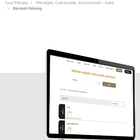
Turul Pékség
Pékségek, Cukrászdák, Kézművesek - Kaba
Bárándi Pékség