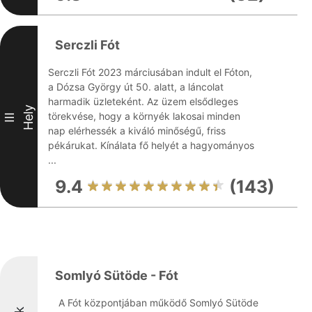
Serczli Fót
Serczli Fót 2023 márciusában indult el Fóton,
a Dózsa György út 50. alatt, a láncolat
harmadik üzleteként. Az üzem elsődleges
Hely
törekvése, hogy a környék lakosai minden
III
nap elérhessék a kiváló minőségű, friss
pékárukat. Kínálata fő helyét a hagyományos
...
9.4
(143)
Somlyó Sütöde - Fót
A Fót központjában működő Somlyó Sütöde