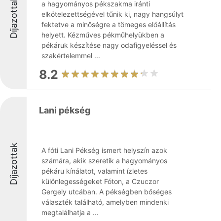
Díjazottak
a hagyományos pékszakma iránti
elkötelezettségével tűnik ki, nagy hangsúlyt
fektetve a minőségre a tömeges előállítás
helyett. Kézműves pékműhelyükben a
pékáruk készítése nagy odafigyeléssel és
szakértelemmel ...
8.2
Lani pékség
Díjazottak
A fóti Lani Pékség ismert helyszín azok
számára, akik szeretik a hagyományos
pékáru kínálatot, valamint ízletes
különlegességeket Fóton, a Czuczor
Gergely utcában. A pékségben bőséges
választék található, amelyben mindenki
megtalálhatja a ...