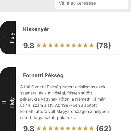
Kiskenyér
Hely
I
9.8
(78)
Fornetti Pékség
A fóti Fornetti Pékség ismert célállomás azok
számára, akik minőségi, frissen sütött
pékárukra vágynak Fóton, a Németh Kálmán
Hely
II
út 44. szám alatt. Az 1997-ben alapított
Fornetti úttörő volt Magyarországon a helyben
sütött, fagyasztott pékáruk ...
9.8
(62)