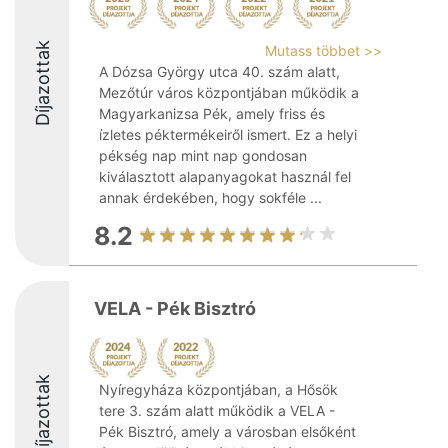
Díjazottak
Mutass többet >>
A Dózsa György utca 40. szám alatt,
Mezőtúr város központjában működik a
Magyarkanizsa Pék, amely friss és
ízletes péktermékeiről ismert. Ez a helyi
pékség nap mint nap gondosan
kiválasztott alapanyagokat használ fel
annak érdekében, hogy sokféle ...
8.2
VELA - Pék Bisztró
Díjazottak
Nyíregyháza központjában, a Hősök
tere 3. szám alatt működik a VELA -
Pék Bisztró, amely a városban elsőként