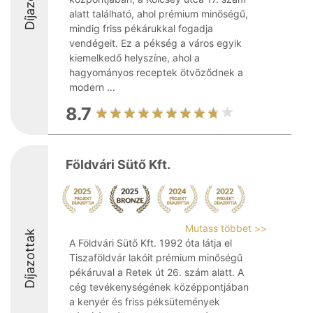
alatt található, ahol prémium minőségű,
mindig friss pékárukkal fogadja
vendégeit. Ez a pékség a város egyik
kiemelkedő helyszíne, ahol a
hagyományos receptek ötvöződnek a
modern ...
8.7
Földvári Sütő Kft.
Mutass többet >>
Díjazottak
A Földvári Sütő Kft. 1992 óta látja el
Tiszaföldvár lakóit prémium minőségű
pékáruval a Retek út 26. szám alatt. A
cég tevékenységének középpontjában
a kenyér és friss péksütemények