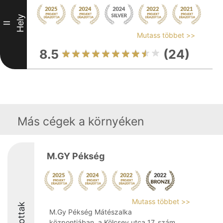
Hely
II
Mutass többet >>
8.5
(24)
Más cégek a környéken
M.GY Pékség
Mutass többet >>
Díjazottak
M.Gy Pékség Mátészalka
központjában, a Kölcsey utca 17. szám