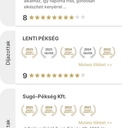
alkalmaz, így naponta friss, gondosan
elkészített kenyérrel ...
8
LENTI PÉKSÉG
Díjazottak
Mutass többet >>
9
Sugó-Pékség Kft.
Mutass többet >>