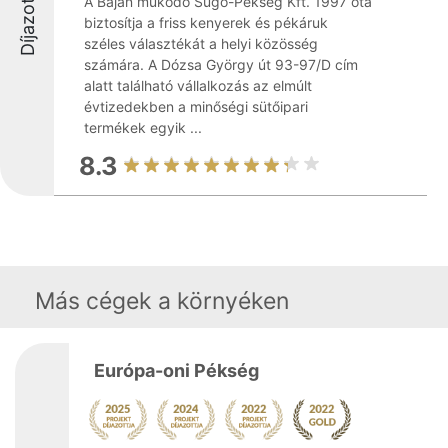
Díjazottak
A Baján működő Sugó-Pékség Kft. 1997 óta
biztosítja a friss kenyerek és pékáruk
széles választékát a helyi közösség
számára. A Dózsa György út 93-97/D cím
alatt található vállalkozás az elmúlt
évtizedekben a minőségi sütőipari
termékek egyik ...
8.3
Más cégek a környéken
Európa-oni Pékség