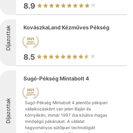
8.9
KovászkaLand Kézműves Pékség
Díjazottak
8.5
Sugó-Pékség Mintabolt 4
Díjazottak
Sugó-Pékség Mintabolt 4 jelentős pékipari
vállalkozásként van jelen Baján és
környékén, immár 1997 óta kínálva magas
minőségű pékárukat. A vállalat
hagyományos sütőipari technológiát