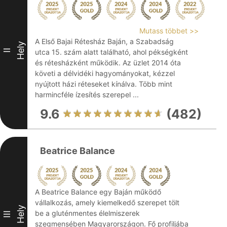
Mutass többet >>
A Első Bajai Rétesház Baján, a Szabadság
Hely
II
utca 15. szám alatt található, ahol pékségként
és rétesházként működik. Az üzlet 2014 óta
követi a délvidéki hagyományokat, kézzel
nyújtott házi réteseket kínálva. Több mint
harmincféle ízesítés szerepel ...
9.6
(482)
Beatrice Balance
A Beatrice Balance egy Baján működő
vállalkozás, amely kiemelkedő szerepet tölt
Hely
be a gluténmentes élelmiszerek
III
szegmensében Magyarországon. Fő profiljába