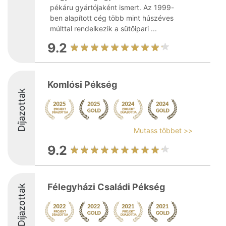
pékáru gyártójaként ismert. Az 1999-
ben alapított cég több mint húszéves
múlttal rendelkezik a sütőipari ...
9.2
Komlósi Pékség
Díjazottak
Mutass többet >>
9.2
Félegyházi Családi Pékség
Díjazottak