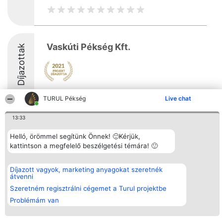
Vaskúti Pékség Kft.
Díjazottak
TURUL Pékség
Live chat
13:33
Rangsorszervező
Népszavazás
Elérhetőség
Helló, örömmel segítünk Önnek! 🙂Kérjük,
SC Beautiful Company S.R.L.
Nyertesek
Elérhetőség
kattintson a megfelelő beszélgetési témára! 🙂
Bulevardul Aleea Timișul De
Az összes
Sus Nr. 2, Bl. A30, Sc. A, Et.
díjazottak
4, Ap. 13
listája
Bukarest 53-238
Szabályok
Díjazott vagyok, marketing anyagokat szeretnék
Adószám 36737675
Státusz
átvenni
tel: +363 033 425 71
Polityka
Szeretném regisztrálni cégemet a Turul projektbe
Prywatności
Problémám van