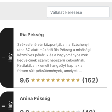
Ria Pékség
Székesfehérvár központjában, a Széchenyi
utca 87. alatt működő Ria Pékség a minőségi,
kézműves pékáruk és a hagyományos ízek
Hely
I
kedvelőinek számít népszerű célpontnak.
Kínálatában kiemelt hangsúlyt kapnak a
frissen sült péksütemények, amelyek ...
9.6
(162)
Aréna Pékség
Hely
II