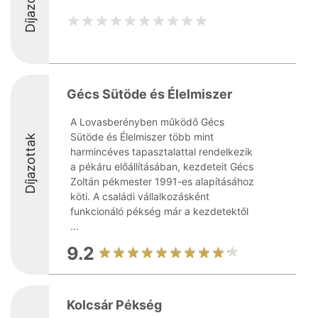
Díjazottak
Gécs Sütöde és Élelmiszer
A Lovasberényben működő Gécs
Sütöde és Élelmiszer több mint
Díjazottak
harmincéves tapasztalattal rendelkezik
a pékáru előállításában, kezdeteit Gécs
Zoltán pékmester 1991-es alapításához
köti. A családi vállalkozásként
funkcionáló pékség már a kezdetektől
...
9.2
Kolcsár Pékség