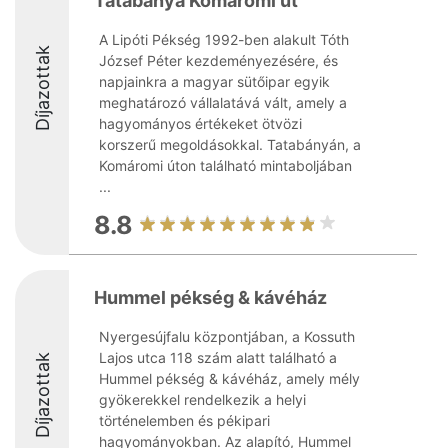
Tatabánya Komáromi út
A Lipóti Pékség 1992-ben alakult Tóth
Díjazottak
József Péter kezdeményezésére, és
napjainkra a magyar sütőipar egyik
meghatározó vállalatává vált, amely a
hagyományos értékeket ötvözi
korszerű megoldásokkal. Tatabányán, a
Komáromi úton található mintaboljában
...
8.8
Hummel pékség & kávéház
Nyergesújfalu központjában, a Kossuth
Lajos utca 118 szám alatt található a
Díjazottak
Hummel pékség & kávéház, amely mély
gyökerekkel rendelkezik a helyi
történelemben és pékipari
hagyományokban. Az alapító, Hummel