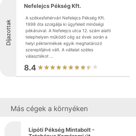
Nefelejcs Pékség Kft.
A székesfehérvári Nefelejcs Pékség Kft.
Díjazottak
1998 óta szolgálja ki ügyfeleit minőségi
pékáruival. A Nefelejcs utca 12. szám alatti
telephelyen működő cég az évek során a
helyi péktermékek egyik meghatározó
szereplőjévé vált. A vállalat széles
választékot ...
8.4
Más cégek a környéken
Lipóti Pékség Mintabolt -