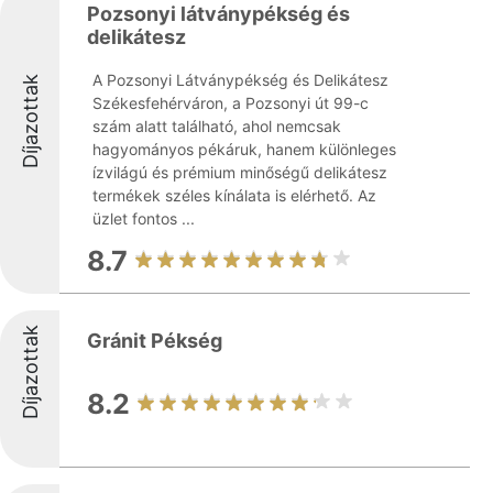
Pozsonyi látványpékség és
delikátesz
A Pozsonyi Látványpékség és Delikátesz
Díjazottak
Székesfehérváron, a Pozsonyi út 99-c
szám alatt található, ahol nemcsak
hagyományos pékáruk, hanem különleges
ízvilágú és prémium minőségű delikátesz
termékek széles kínálata is elérhető. Az
üzlet fontos ...
8.7
Díjazottak
Gránit Pékség
8.2