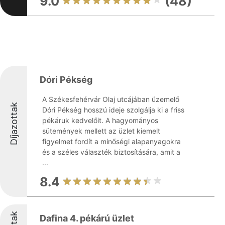
9.0
(48)
Dóri Pékség
A Székesfehérvár Olaj utcájában üzemelő
Díjazottak
Dóri Pékség hosszú ideje szolgálja ki a friss
pékáruk kedvelőit. A hagyományos
sütemények mellett az üzlet kiemelt
figyelmet fordít a minőségi alapanyagokra
és a széles választék biztosítására, amit a
...
8.4
Dafina 4. pékárú üzlet