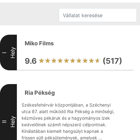
Miko Films
Hely
I
9.6
(517)
Ria Pékség
Székesfehérvár központjában, a Széchenyi
utca 87. alatt működő Ria Pékség a minőségi,
kézműves pékáruk és a hagyományos ízek
Hely
II
kedvelőinek számít népszerű célpontnak.
Kínálatában kiemelt hangsúlyt kapnak a
frissen sült péksütemények, amelyek ...