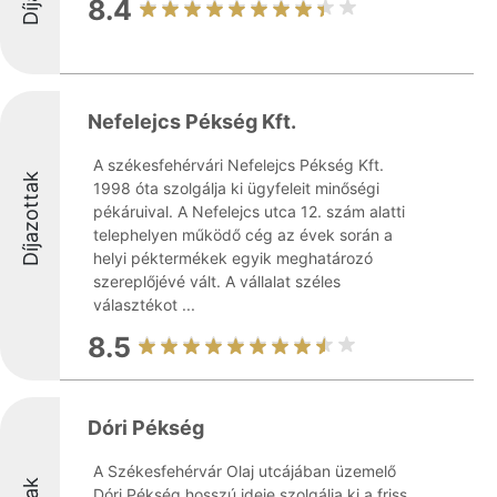
8.4
Nefelejcs Pékség Kft.
A székesfehérvári Nefelejcs Pékség Kft.
Díjazottak
1998 óta szolgálja ki ügyfeleit minőségi
pékáruival. A Nefelejcs utca 12. szám alatti
telephelyen működő cég az évek során a
helyi péktermékek egyik meghatározó
szereplőjévé vált. A vállalat széles
választékot ...
8.5
Dóri Pékség
A Székesfehérvár Olaj utcájában üzemelő
Dóri Pékség hosszú ideje szolgálja ki a friss