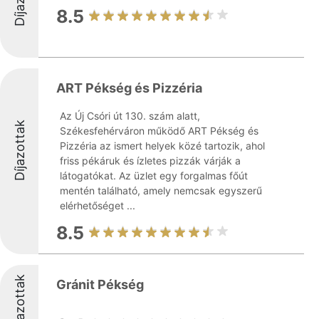
8.5
ART Pékség és Pizzéria
Az Új Csóri út 130. szám alatt,
Díjazottak
Székesfehérváron működő ART Pékség és
Pizzéria az ismert helyek közé tartozik, ahol
friss pékáruk és ízletes pizzák várják a
látogatókat. Az üzlet egy forgalmas főút
mentén található, amely nemcsak egyszerű
elérhetőséget ...
8.5
Díjazottak
Gránit Pékség