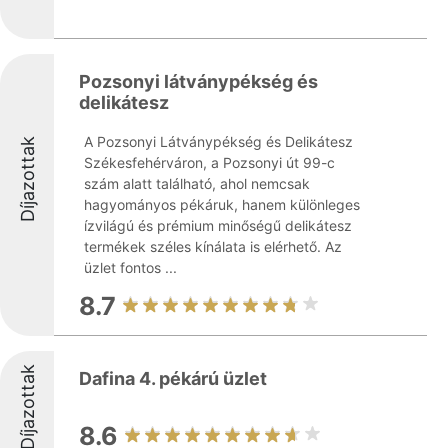
Pozsonyi látványpékség és
delikátesz
A Pozsonyi Látványpékség és Delikátesz
Díjazottak
Székesfehérváron, a Pozsonyi út 99-c
szám alatt található, ahol nemcsak
hagyományos pékáruk, hanem különleges
ízvilágú és prémium minőségű delikátesz
termékek széles kínálata is elérhető. Az
üzlet fontos ...
8.7
Díjazottak
Dafina 4. pékárú üzlet
8.6