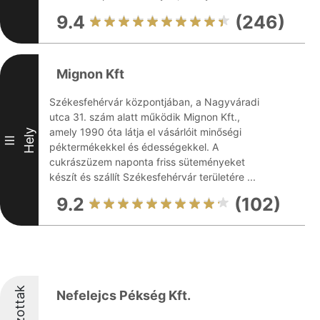
9.4
(246)
Mignon Kft
Székesfehérvár központjában, a Nagyváradi
utca 31. szám alatt működik Mignon Kft.,
amely 1990 óta látja el vásárlóit minőségi
Hely
III
péktermékekkel és édességekkel. A
cukrászüzem naponta friss süteményeket
készít és szállít Székesfehérvár területére ...
9.2
(102)
Díjazottak
Nefelejcs Pékség Kft.