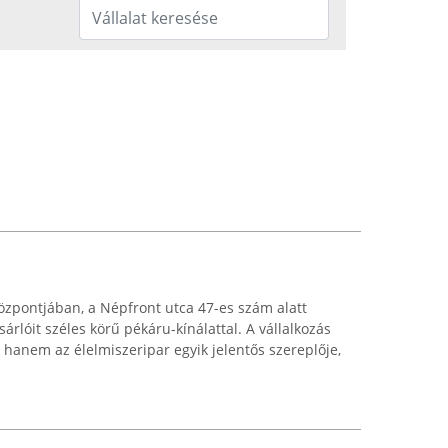
özpontjában, a Népfront utca 47-es szám alatt
sárlóit széles körű pékáru-kínálattal. A vállalkozás
anem az élelmiszeripar egyik jelentős szereplője,