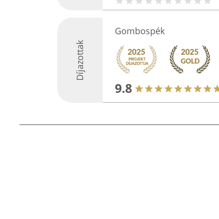
Gombospék
Díjazottak
9.8