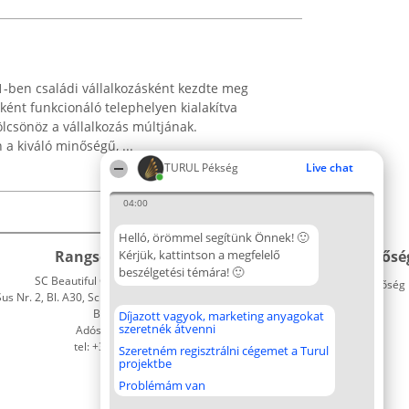
ben családi vállalkozásként kezdte meg
ént funkcionáló telephelyen kialakítva
ölcsönöz a vállalkozás múltjának.
 kiváló minőségű, ...
TURUL Pékség
Live chat
04:00
Helló, örömmel segítünk Önnek! 🙂
Rangsorszervező
Kérjük, kattintson a megfelelő
Népszavazás
Elérhetősé
beszélgetési témára! 🙂
SC Beautiful Company S.R.L.
Nyertesek
Elérhetőség
 Nr. 2, Bl. A30, Sc. A, Et. 4, Ap. 13
Az összes
Bukarest 53-238
díjazottak
Díjazott vagyok, marketing anyagokat
szeretnék átvenni
Adószám 36737675
listája
tel: +363 033 425 71
Szabályok
Szeretném regisztrálni cégemet a Turul
projektbe
Státusz
Polityka
Problémám van
Prywatności