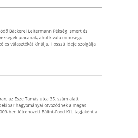
ödő Bäckerei Leitermann Pékség ismert és
pékségek piacának, ahol kiváló minőségű
éles választékát kínálja. Hosszú ideje szolgálja
ban, az Esze Tamás utca 35. szám alatt
pékipar hagyományai ötvöződnek a magas
09-ben létrehozott Bálint-Food Kft. tagjaként a