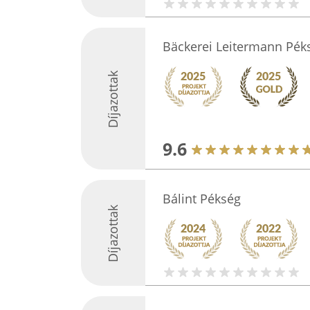
Bäckerei Leitermann Pék
Díjazottak
9.6
Bálint Pékség
Díjazottak