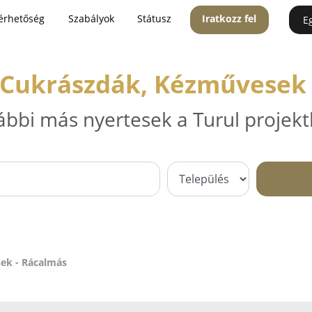
érhetőség
Szabályok
Státusz
Iratkozz fel
E
 Cukrászdák, Kézművesek 
ábbi más nyertesek a Turul projekt
ek - Rácalmás