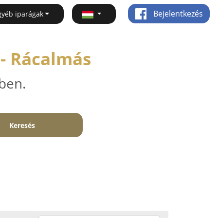
Bejelentkezés
gyéb iparágak
- Rácalmás
ben.
Keresés