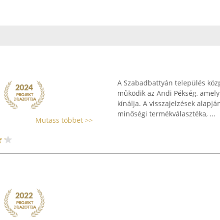
A Szabadbattyán település közp
működik az Andi Pékség, amely f
kínálja. A visszajelzések alapj
minőségi termékválasztéka, ...
Mutass többet >>