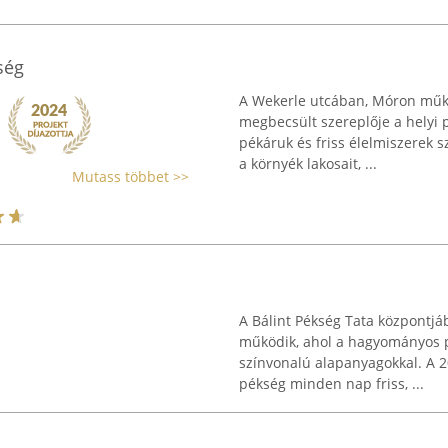
ség
A Wekerle utcában, Móron műk
megbecsült szereplője a helyi 
pékáruk és friss élelmiszerek sz
a környék lakosait, ...
Mutass többet >>
A Bálint Pékség Tata központjá
működik, ahol a hagyományos 
színvonalú alapanyagokkal. A 20
pékség minden nap friss, ...