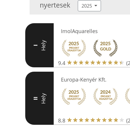
nyertesek
2025
ImolAquarelles
Hely
I
9.4
(
Europa-Kenyér Kft.
Hely
II
8.8
(