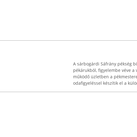
A sárbogárdi Sáfrány pékség bő
pékárukból, figyelembe véve a v
működő üzletben a pékmester
odafigyeléssel készítik el a külön