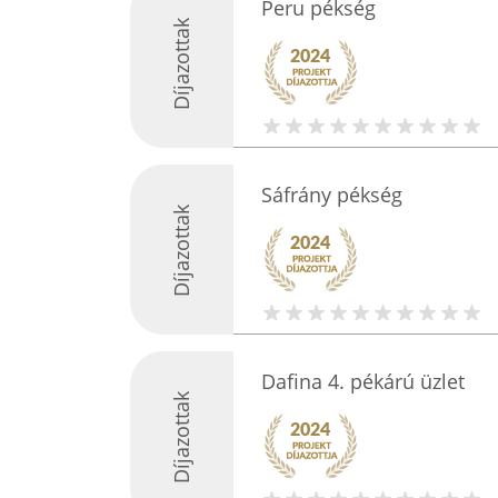
Peru pékség
Díjazottak
Sáfrány pékség
Díjazottak
Dafina 4. pékárú üzlet
Díjazottak