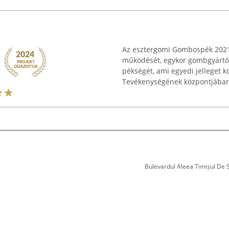
Az esztergomi Gombospék 2021-
működését, egykor gombgyártók
pékségét, ami egyedi jelleget k
Tevékenységének központjában a
Bulevardul Aleea Timișul De Sus