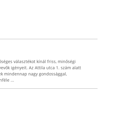
séges választékot kínál friss, minőségi
evők igényeit. Az Attila utca 1. szám alatt
ek mindennap nagy gondossággal,
féle ...