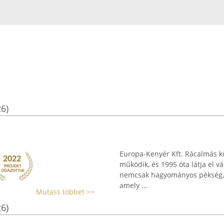
26)
Europa-Kenyér Kft. Rácalmás k
működik, és 1995 óta látja el vá
nemcsak hagyományos pékség, h
amely ...
Mutass többet >>
26)