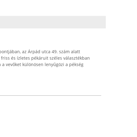
ontjában, az Árpád utca 49. szám alatt
riss és ízletes pékáruit széles választékban
án a vevőket különösen lenyűgözi a pékség