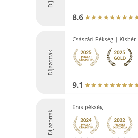
8.6
Császári Pékség | Kisbér
Díjazottak
9.1
Enis pékség
Díjazottak