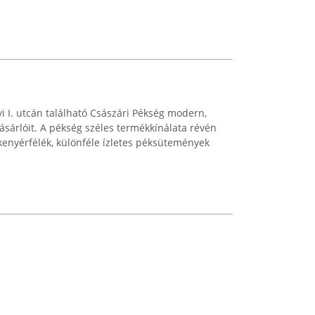
i I. utcán található Császári Pékség modern,
ásárlóit. A pékség széles termékkínálata révén
kenyérfélék, különféle ízletes péksütemények