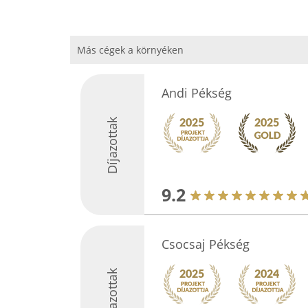
Más cégek a környéken
Andi Pékség
Díjazottak
9.2
Csocsaj Pékség
Díjazottak