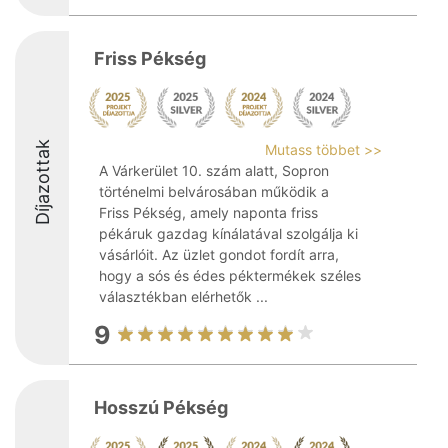
Friss Pékség
Díjazottak
Mutass többet >>
A Várkerület 10. szám alatt, Sopron
történelmi belvárosában működik a
Friss Pékség, amely naponta friss
pékáruk gazdag kínálatával szolgálja ki
vásárlóit. Az üzlet gondot fordít arra,
hogy a sós és édes péktermékek széles
választékban elérhetők ...
9
Hosszú Pékség