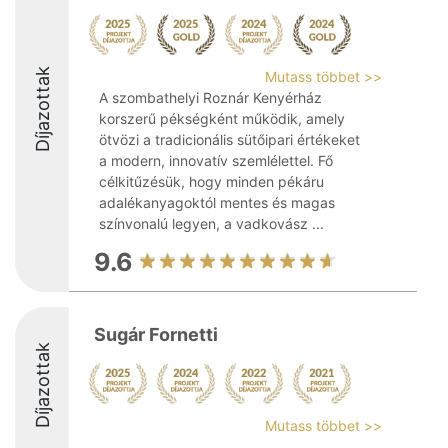
Díjazottak
Mutass többet >>
A szombathelyi Roznár Kenyérház
korszerű pékségként működik, amely
ötvözi a tradicionális sütőipari értékeket
a modern, innovatív szemlélettel. Fő
célkitűzésük, hogy minden pékáru
adalékanyagoktól mentes és magas
színvonalú legyen, a vadkovász ...
9.6
Sugár Fornetti
Díjazottak
Mutass többet >>