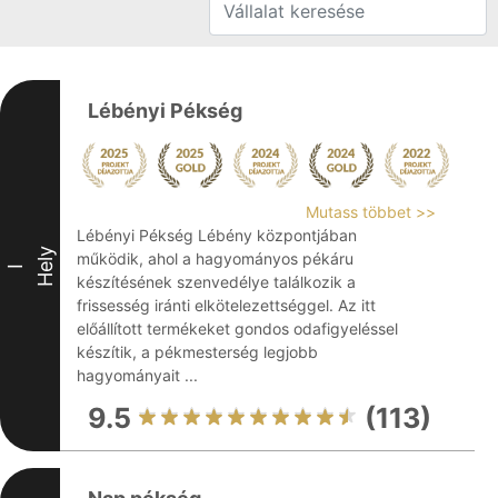
Lébényi Pékség
Mutass többet >>
Lébényi Pékség Lébény központjában
Hely
működik, ahol a hagyományos pékáru
I
készítésének szenvedélye találkozik a
frissesség iránti elkötelezettséggel. Az itt
előállított termékeket gondos odafigyeléssel
készítik, a pékmesterség legjobb
hagyományait ...
9.5
(113)