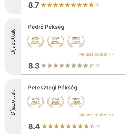
8.7
Pedró Pékség
Díjazottak
Mutass többet >>
8.3
Peresztegi Pékség
Díjazottak
Mutass többet >>
8.4