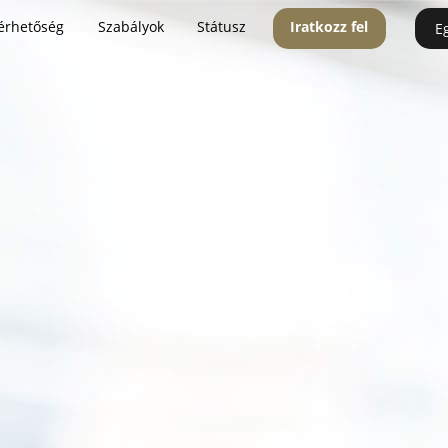
érhetőség
Szabályok
Státusz
Iratkozz fel
E