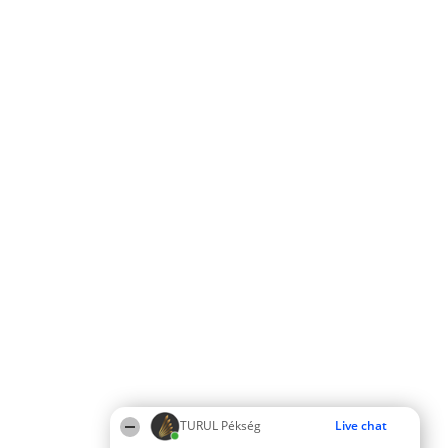
TURUL Pékség
Live chat