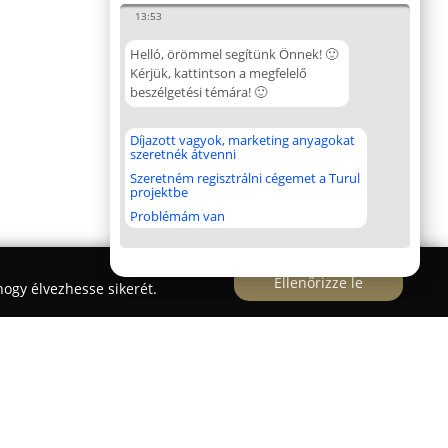
13:53
Helló, örömmel segítünk Önnek! 🙂
Kérjük, kattintson a megfelelő
beszélgetési témára! 🙂
Díjazott vagyok, marketing anyagokat
szeretnék átvenni
Szeretném regisztrálni cégemet a Turul
projektbe
Problémám van
Ellenőrizze le
ogy élvezhesse sikerét.