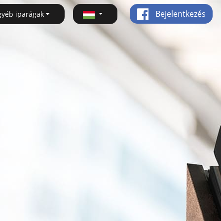
Bejelentkezés
gyéb iparágak