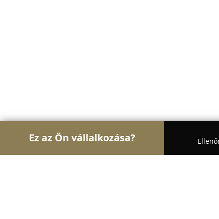
Ez az Ön vállalkozása?
Ellenő
Turul Pékség
Pékségek, Cukrászdák, Kézművesek
Friss Pékség