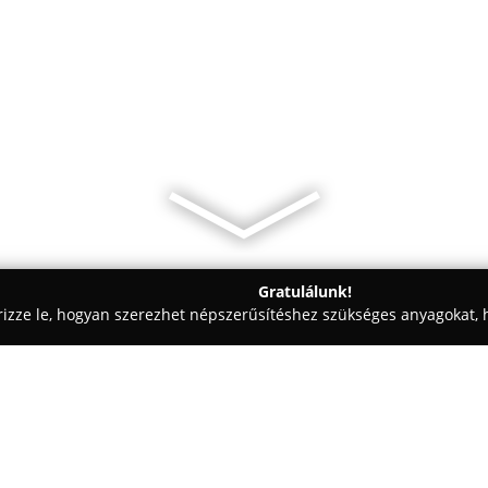
Gratulálunk!
rizze le, hogyan szerezhet népszerűsítéshez szükséges anyagokat, h
 - Várpalota
Friss Pékség