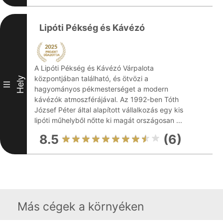
Lipóti Pékség és Kávézó
A Lipóti Pékség és Kávézó Várpalota
központjában található, és ötvözi a
Hely
III
hagyományos pékmesterséget a modern
kávézók atmoszférájával. Az 1992-ben Tóth
József Péter által alapított vállalkozás egy kis
lipóti műhelyből nőtte ki magát országosan ...
8.5
(6)
Más cégek a környéken