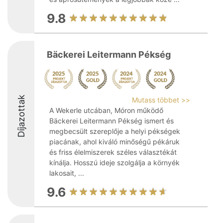
9.8
Bäckerei Leitermann Pékség
Díjazottak
Mutass többet >>
A Wekerle utcában, Móron működő
Bäckerei Leitermann Pékség ismert és
megbecsült szereplője a helyi pékségek
piacának, ahol kiváló minőségű pékáruk
és friss élelmiszerek széles választékát
kínálja. Hosszú ideje szolgálja a környék
lakosait, ...
9.6