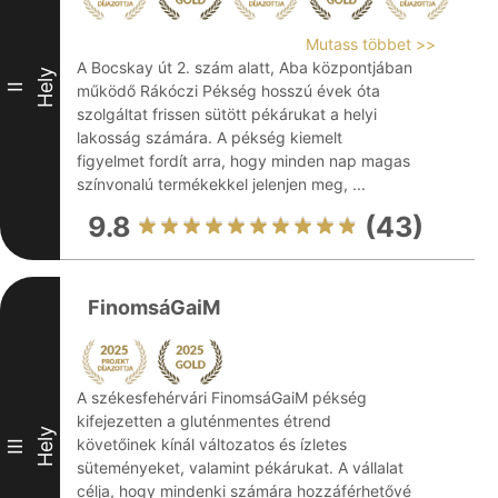
Mutass többet >>
A Bocskay út 2. szám alatt, Aba központjában
Hely
II
működő Rákóczi Pékség hosszú évek óta
szolgáltat frissen sütött pékárukat a helyi
lakosság számára. A pékség kiemelt
figyelmet fordít arra, hogy minden nap magas
színvonalú termékekkel jelenjen meg, ...
9.8
(43)
FinomsáGaiM
A székesfehérvári FinomsáGaiM pékség
kifejezetten a gluténmentes étrend
Hely
követőinek kínál változatos és ízletes
III
süteményeket, valamint pékárukat. A vállalat
célja, hogy mindenki számára hozzáférhetővé