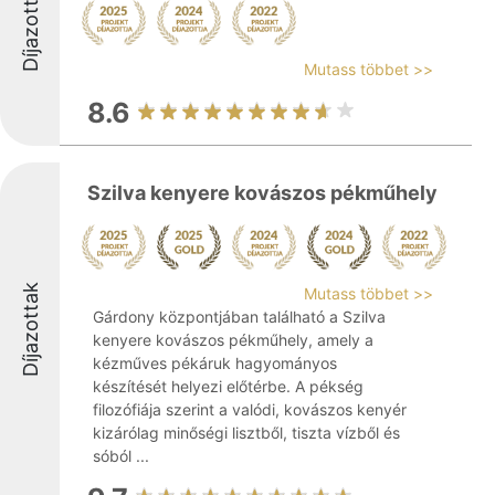
Díjazottak
Mutass többet >>
8.6
Szilva kenyere kovászos pékműhely
Díjazottak
Mutass többet >>
Gárdony központjában található a Szilva
kenyere kovászos pékműhely, amely a
kézműves pékáruk hagyományos
készítését helyezi előtérbe. A pékség
filozófiája szerint a valódi, kovászos kenyér
kizárólag minőségi lisztből, tiszta vízből és
sóból ...