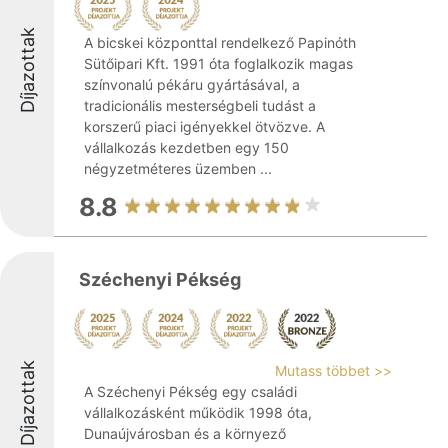
Díjazottak
A bicskei központtal rendelkező Papinóth
Sütőipari Kft. 1991 óta foglalkozik magas
színvonalú pékáru gyártásával, a
tradicionális mesterségbeli tudást a
korszerű piaci igényekkel ötvözve. A
vállalkozás kezdetben egy 150
négyzetméteres üzemben ...
8.8
Széchenyi Pékség
Díjazottak
Mutass többet >>
A Széchenyi Pékség egy családi
vállalkozásként működik 1998 óta,
Dunaújvárosban és a környező