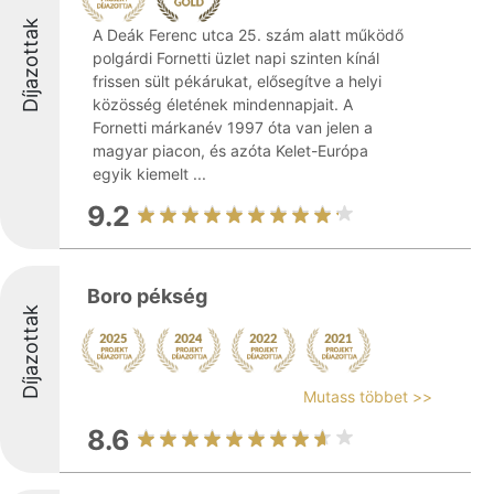
Díjazottak
A Deák Ferenc utca 25. szám alatt működő
polgárdi Fornetti üzlet napi szinten kínál
frissen sült pékárukat, elősegítve a helyi
közösség életének mindennapjait. A
Fornetti márkanév 1997 óta van jelen a
magyar piacon, és azóta Kelet-Európa
egyik kiemelt ...
9.2
Boro pékség
Díjazottak
Mutass többet >>
8.6