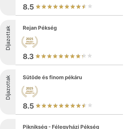
8.5
Rejan Pékség
Díjazottak
8.3
Sütöde és finom pékáru
Díjazottak
8.5
Piknikség - Félegyházi Pékség