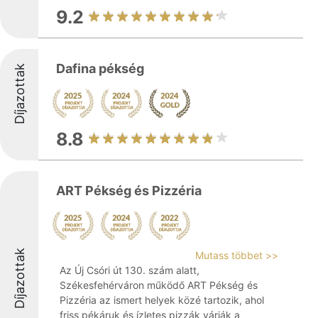
9.2
Dafina pékség
Díjazottak
8.8
ART Pékség és Pizzéria
Díjazottak
Mutass többet >>
Az Új Csóri út 130. szám alatt,
Székesfehérváron működő ART Pékség és
Pizzéria az ismert helyek közé tartozik, ahol
friss pékáruk és ízletes pizzák várják a