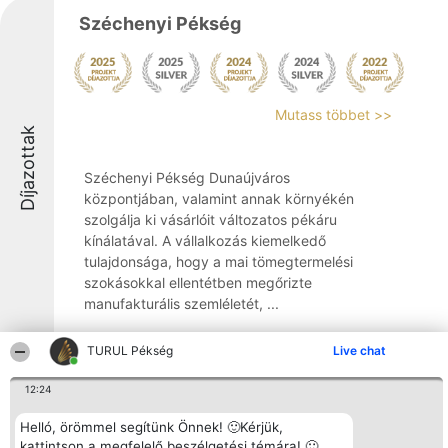
Széchenyi Pékség
Mutass többet >>
Díjazottak
Széchenyi Pékség Dunaújváros
központjában, valamint annak környékén
szolgálja ki vásárlóit változatos pékáru
kínálatával. A vállalkozás kiemelkedő
tulajdonsága, hogy a mai tömegtermelési
szokásokkal ellentétben megőrizte
manufakturális szemléletét, ...
9
TURUL Pékség
Live chat
12:24
Ria Pékség
Helló, örömmel segítünk Önnek! 🙂Kérjük,
kattintson a megfelelő beszélgetési témára! 🙂