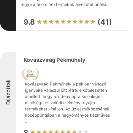
tegye a finom péktermékek élvezetét anélkül,
...
9.8
(41)
Kovászvirág Pékműhely
Díjazottak
Kovászvirág Pékműhely a pékipar változó
igényeire válaszul jött létre, elkötelezetten
amellett, hogy minden napra különleges
minőségű és valódi ízélményt nyújtó
termékeket kínáljon. Az üzlet működésének
középpontjában a hagyományos kézműves
...
8