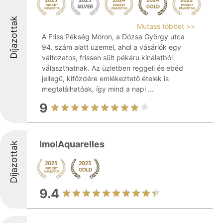
Díjazottak
Mutass többet >>
A Friss Pékség Móron, a Dózsa György utca
94. szám alatt üzemel, ahol a vásárlók egy
változatos, frissen sült pékáru kínálatból
választhatnak. Az üzletben reggeli és ebéd
jellegű, kifőzdére emlékeztető ételek is
megtalálhatóak, így mind a napi ...
9
ImolAquarelles
Díjazottak
9.4