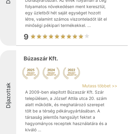
Dunaújvárosban. Az évek folyamán a cég
folyamatos növekedésen ment keresztül,
egy üzletből hét saját egységet hozott
létre, valamint számos viszonteladót lát el
minőségi pékipari termékekkel. ...
9
Búzaszár Kft.
Díjazottak
Mutass többet >>
A 2009-ben alapított Búzaszár Kft. Szár
településen, a József Attila utca 20. szám
alatt működik, és meghatározó szerepet
tölt be a térség pékárugyártásában. A
társaság jelentős hangsúlyt fektet a
hagyományos receptek használatára és a
kiváló ...