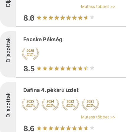
Mutass többet >>
8.6
Fecske Pékség
Díjazottak
8.5
Dafina 4. pékárú üzlet
Díjazottak
Mutass többet >>
8.6